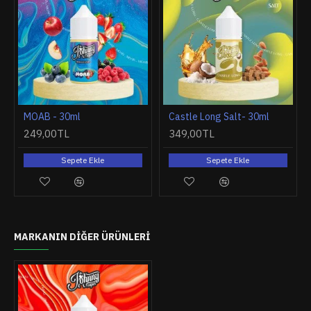
MOAB - 30ml
Castle Long Salt- 30ml
249,00TL
349,00TL
Sepete Ekle
Sepete Ekle
MARKANIN DIĞER ÜRÜNLERI