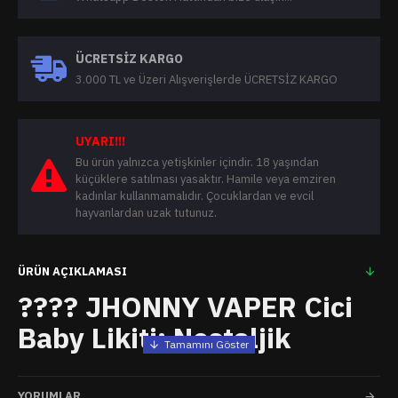
ÜCRETSIZ KARGO
3.000 TL ve Üzeri Alışverişlerde ÜCRETSİZ KARGO
UYARI!!!
Bu ürün yalnızca yetişkinler içindir. 18 yaşından
küçüklere satılması yasaktır. Hamile veya emziren
kadınlar kullanmamalıdır. Çocuklardan ve evcil
hayvanlardan uzak tutunuz.
ÜRÜN AÇIKLAMASI
???? JHONNY VAPER Cici
Baby Likiti: Nostaljik
Tatlılık ve Yumuşak
YORUMLAR