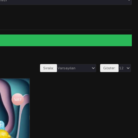
Sırala:
Göster: