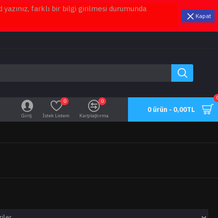
azınız, farklı bir bilgi girilmesi durumunda
Kapat
0
0
0 ürün - 0,00TL
Giriş
İstek Listem
Karşılaştırma