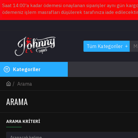
Saat 14:00'a kadar ödemesi onaylanan siparişler aynı gün kargoy
ödemeniz işlem masrafları düşülerek tarafınıza iade edilecektir
Tüm Kategoriler
Kategoriler
Arama
ARAMA
ARAMA KRITERI