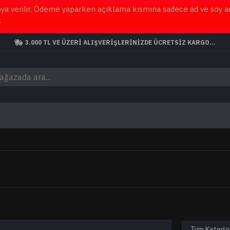
a verilir. Ödeme yaparken açıklama kısmına sadece ad ve soy ad y
.
3.000 TL VE ÜZERI ALIŞVERIŞLERINIZDE ÜCRETSİZ KARGO...